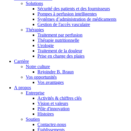
Médias
Solutions
Trouvez le produit que vous recherchez. Visitez le catalogue
Sécurité des patients et des fournisseurs
de produits B. Braun avec notre portefeuille complet.
Pompes à perfusion intelligentes
Systèmes d’administration de médicaments
Gestion de l'accès vasculaire
Thérapies
Traitement par perfusion
Thérapie nutritionnelle
Urologie
Traitement de la douleur
Prise en charge des plaies
Carrière
Notre culture
Rejoindre B. Braun
Vos opportunités
Vos avantages
A propos
CIVP ultra-long
Entreprise
Activités & chiffres clés
Introcan Safety 2 Deep Access à venir prochainement avec
Vision et valeurs
une technologie de contrôle sanguin pour favoriser la réussite
Pôle d'innovation
dès la première tentative chez les patientes DIVA.
Histoires
Pôle d’innovation
Soutien
Contactez-nous
Stimulons ensemble l’innovation dans la technologie
Établissements
médicale. Apprenez-en plus sur notre centre d’innovation et