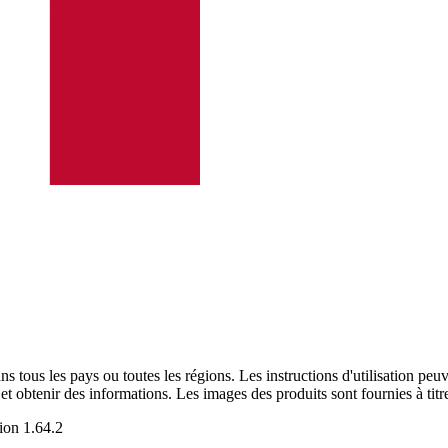
pprenez-en plus sur notre centre d’innovation et présentez votre idée.
chnologie de contrôle sanguin pour favoriser la réussite dès la premiè
s tous les pays ou toutes les régions. Les instructions d'utilisation peuv
 et obtenir des informations. Les images des produits sont fournies à tit
sion
1.64.2