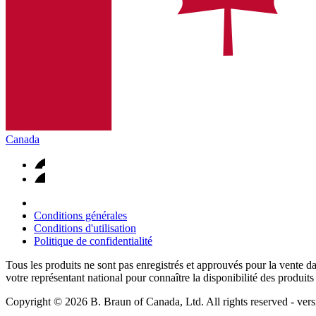
Pôle d’innovation
Canada
Stimulons ensemble l’innovation dans la technologie médicale. A
Conditions générales
Conditions d'utilisation
CIVP ultra-long
Politique de confidentialité
Introcan Safety 2 Deep Access à venir prochainement avec une te
Tous les produits ne sont pas enregistrés et approuvés pour la vente dan
votre représentant national pour connaître la disponibilité des produits
Copyright © 2026 B. Braun of Canada, Ltd. All rights reserved
- ver