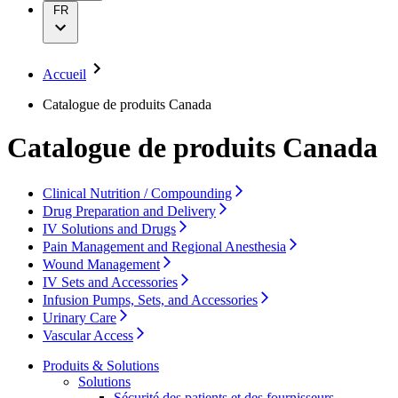
Prise en charge des plaies
Ressources clients
FR
Solutions
Responsabilité
Thérapies
Chaîne logistique
Accueil
Conformité
Diversité, équité et inclusion
Catalogue de produits Canada
Durabilité
Subventions et dons
Catalogue de produits Canada
Médias
Actualités de l'entreprise
Clinical Nutrition / Compounding
Drug Preparation and Delivery
Entreprise
IV Solutions and Drugs
Pain Management and Regional Anesthesia
Soutien
Wound Management
IV Sets and Accessories
Responsabilité
Infusion Pumps, Sets, and Accessories
Urinary Care
Vascular Access
Médias
Produits & Solutions
Solutions
Sécurité des patients et des fournisseurs