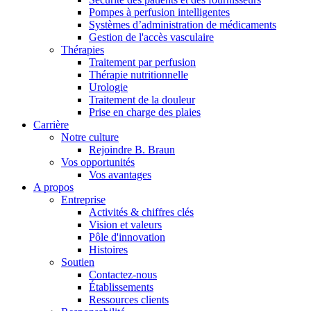
Pompes à perfusion intelligentes
Systèmes d’administration de médicaments
Gestion de l'accès vasculaire
Thérapies
Traitement par perfusion
Thérapie nutritionnelle
Urologie
Traitement de la douleur
Prise en charge des plaies
Carrière
Notre culture
Rejoindre B. Braun
Vos opportunités
Vos avantages
A propos
Entreprise
Activités & chiffres clés
Trouvez votre emploi
Vision et valeurs
Pôle d'innovation
Découvrez vos opportunités de carrière chez B. Braun. Recherch
Histoires
Soutien
Contactez-nous
Catalogue de produits
Établissements
Ressources clients
Trouvez le produit que vous recherchez. Visitez le catalogue de