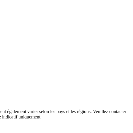
re tentative chez les patientes DIVA.
ent également varier selon les pays et les régions. Veuillez contacter
re indicatif uniquement.