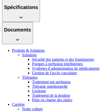
présentez votre idée.
Spécifications
Documents
Produits & Solutions
Solutions
Sécurité des patients et des fournisseurs
Contact
Pompes à perfusion intelligentes
Systèmes d’administration de médicaments
En dialogue avec B. Braun. Contactez-nous.
Gestion de l'accès vasculaire
Thérapies
Traitement par perfusion
Thérapie nutritionnelle
Urologie
Traitement de la douleur
Prise en charge des plaies
Carrière
Notre culture