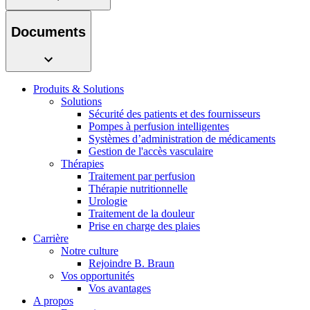
présentez votre idée.
Documents
Produits & Solutions
Solutions
Sécurité des patients et des fournisseurs
Pompes à perfusion intelligentes
Systèmes d’administration de médicaments
Gestion de l'accès vasculaire
Thérapies
Contact
Traitement par perfusion
Thérapie nutritionnelle
En dialogue avec B. Braun. Contactez-nous.
Urologie
Traitement de la douleur
Prise en charge des plaies
Carrière
Notre culture
Rejoindre B. Braun
Vos opportunités
Vos avantages
A propos