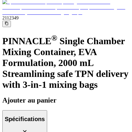
Médias
Trouvez le produit que vous recherchez. Visitez le catalogue
de produits B. Braun avec notre portefeuille complet.
2112349
®
PINNACLE
Single Chamber
Mixing Container, EVA
Formulation, 2000 mL
Streamlining safe TPN delivery
with 3-in-1 mixing bags
CIVP ultra-long
Ajouter au panier
Introcan Safety 2 Deep Access à venir prochainement avec
une technologie de contrôle sanguin pour favoriser la réussite
dès la première tentative chez les patientes DIVA.
Pôle d’innovation
Spécifications
Stimulons ensemble l’innovation dans la technologie
médicale. Apprenez-en plus sur notre centre d’innovation et