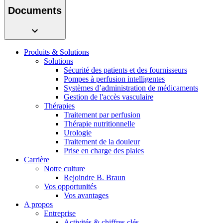
présentez votre idée.
Documents
Produits & Solutions
Solutions
Sécurité des patients et des fournisseurs
Pompes à perfusion intelligentes
Systèmes d’administration de médicaments
Gestion de l'accès vasculaire
Thérapies
Traitement par perfusion
Contact
Thérapie nutritionnelle
Urologie
En dialogue avec B. Braun. Contactez-nous.
Traitement de la douleur
Prise en charge des plaies
Carrière
Notre culture
Rejoindre B. Braun
Vos opportunités
Vos avantages
A propos
Entreprise
Activités & chiffres clés