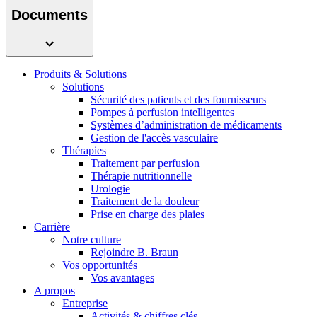
présentez votre idée.
Documents
Produits & Solutions
Solutions
Sécurité des patients et des fournisseurs
Pompes à perfusion intelligentes
Systèmes d’administration de médicaments
Gestion de l'accès vasculaire
Thérapies
Traitement par perfusion
Contact
Thérapie nutritionnelle
Urologie
En dialogue avec B. Braun. Contactez-nous.
Traitement de la douleur
Prise en charge des plaies
Carrière
Notre culture
Rejoindre B. Braun
Vos opportunités
Vos avantages
A propos
Entreprise
Activités & chiffres clés