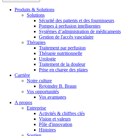
présentez votre idée.
Produits & Solutions
Solutions
Sécurité des patients et des fournisseurs
Pompes à perfusion intelligentes
Systèmes d’administration de médicaments
Gestion de l'accès vasculaire
Thérapies
Traitement par perfusion
Thérapie nutritionnelle
Urologie
Traitement de la douleur
Prise en charge des plaies
Contact
Carrière
Notre culture
En dialogue avec B. Braun. Contactez-nous.
Rejoindre B. Braun
Vos opportunités
Vos avantages
A propos
Entreprise
Activités & chiffres clés
Vision et valeurs
Pôle d'innovation
Histoires
Soutien