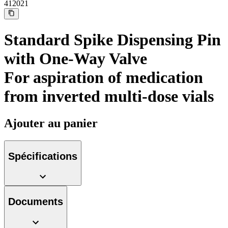
Médias
412021
Trouvez le produit que vous recherchez. Visitez le catalogue
de produits B. Braun avec notre portefeuille complet.
Standard Spike Dispensing Pin
with One-Way Valve
For aspiration of medication
from inverted multi-dose vials
Ajouter au panier
Spécifications
CIVP ultra-long
Introcan Safety 2 Deep Access à venir prochainement avec
une technologie de contrôle sanguin pour favoriser la réussite
dès la première tentative chez les patientes DIVA.
Documents
Pôle d’innovation
Stimulons ensemble l’innovation dans la technologie
médicale. Apprenez-en plus sur notre centre d’innovation et