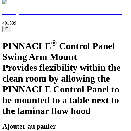
Médias
Trouvez le produit que vous recherchez. Visitez le catalogue
de produits B. Braun avec notre portefeuille complet.
401539
®
PINNACLE
Control Panel
Swing Arm Mount
Provides flexibility within the
clean room by allowing the
PINNACLE Control Panel to
CIVP ultra-long
be mounted to a table next to
Introcan Safety 2 Deep Access à venir prochainement avec
une technologie de contrôle sanguin pour favoriser la réussite
the laminar flow hood
dès la première tentative chez les patientes DIVA.
Pôle d’innovation
Ajouter au panier
Stimulons ensemble l’innovation dans la technologie
médicale. Apprenez-en plus sur notre centre d’innovation et